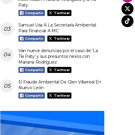
Paty
Compartir
Twittear
Samuel Usa A La Secretaría Ambiental
Para Financiar A MC
Compartir
Twittear
Van nueve denuncias por el caso de ‘La
Tía Paty’ y sus presuntos nexos con
Mariana Rodríguez
Compartir
Twittear
El Fraude Ambiental De Glen Villarreal En
Nuevo León
Compartir
Twittear