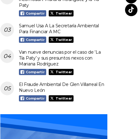
Paty
Compartir
Twittear
Samuel Usa A La Secretaría Ambiental
Para Financiar A MC
Compartir
Twittear
Van nueve denuncias por el caso de ‘La
Tía Paty’ y sus presuntos nexos con
Mariana Rodríguez
Compartir
Twittear
El Fraude Ambiental De Glen Villarreal En
Nuevo León
Compartir
Twittear