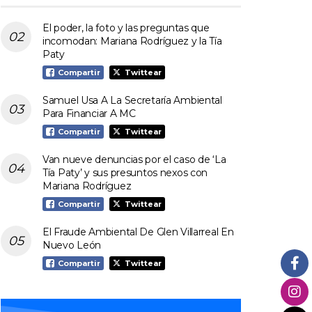
El poder, la foto y las preguntas que
incomodan: Mariana Rodríguez y la Tía
Paty
Compartir
Twittear
Samuel Usa A La Secretaría Ambiental
Para Financiar A MC
Compartir
Twittear
Van nueve denuncias por el caso de ‘La
Tía Paty’ y sus presuntos nexos con
Mariana Rodríguez
Compartir
Twittear
El Fraude Ambiental De Glen Villarreal En
Nuevo León
Compartir
Twittear