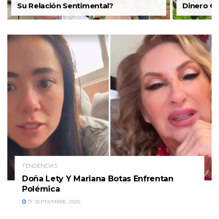
Su Relación Sentimental?
Dinero G
TENDENCIAS
Doña Lety Y Mariana Botas Enfrentan
Polémica
17 SEPTIEMBRE, 2025