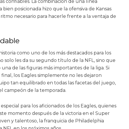
s confiables. La combinación de una línea
a bien posicionada hizo que la ofensiva de Kansas
ritmo necesario para hacerle frente a la ventaja de
idable
 historia como uno de los más destacados para los
no solo les da su segundo título de la NFL, sino que
na de las figuras más importantes de la liga. Si
l final, los Eagles simplemente no les dejaron
uipo tan equilibrado en todas las facetas del juego,
el campeón de la temporada.
 especial para los aficionados de los Eagles, quienes
te momento después de la victoria en el Super
oven y talentoso, la franquicia de Philadelphia
la NFL en los próximos años.