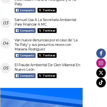
Paty
Compartir
Twittear
Samuel Usa A La Secretaría Ambiental
Para Financiar A MC
Compartir
Twittear
Van nueve denuncias por el caso de ‘La
Tía Paty’ y sus presuntos nexos con
Mariana Rodríguez
Compartir
Twittear
El Fraude Ambiental De Glen Villarreal En
Nuevo León
Compartir
Twittear