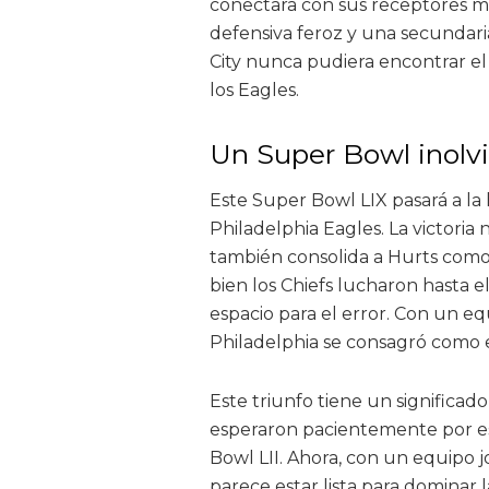
conectara con sus receptores má
defensiva feroz y una secundari
City nunca pudiera encontrar el 
los Eagles.
Un Super Bowl inolv
Este Super Bowl LIX pasará a la
Philadelphia Eagles. La victoria 
también consolida a Hurts como u
bien los Chiefs lucharon hasta e
espacio para el error. Con un eq
Philadelphia se consagró como 
Este triunfo tiene un significado
esperaron pacientemente por es
Bowl LII. Ahora, con un equipo j
parece estar lista para dominar 