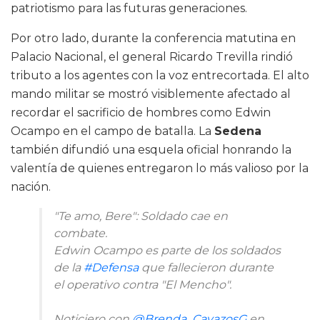
patriotismo para las futuras generaciones.
Por otro lado, durante la conferencia matutina en
Palacio Nacional, el general Ricardo Trevilla rindió
tributo a los agentes con la voz entrecortada. El alto
mando militar se mostró visiblemente afectado al
recordar el sacrificio de hombres como Edwin
Ocampo en el campo de batalla. La
Sedena
también difundió una esquela oficial honrando la
valentía de quienes entregaron lo más valioso por la
nación.
"Te amo, Bere": Soldado cae en
combate.
Edwin Ocampo es parte de los soldados
de la
#Defensa
que fallecieron durante
el operativo contra "El Mencho".
Noticiero con
@Brenda_CavazosG
en