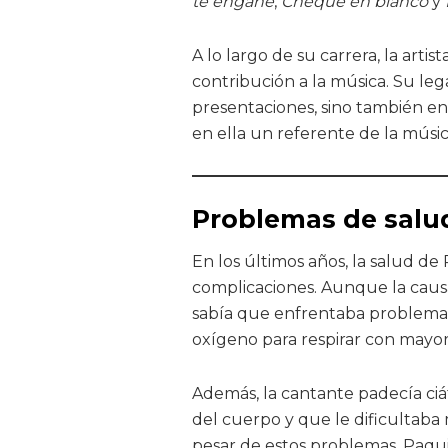
te engañé
,
Cheque en blanco
y
A lo largo de su carrera, la arti
contribución a la música. Su lega
presentaciones, sino también en 
en ella un referente de la músic
Problemas de salu
En los últimos años, la salud de 
complicaciones. Aunque la causa
sabía que enfrentaba problema
oxígeno para respirar con mayor 
Además, la cantante padecía ciát
del cuerpo y que le dificultaba
pesar de estos problemas, Paqu