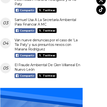
Paty
Compartir
Twittear
Samuel Usa A La Secretaría Ambiental
Para Financiar A MC
Compartir
Twittear
Van nueve denuncias por el caso de ‘La
Tía Paty’ y sus presuntos nexos con
Mariana Rodríguez
Compartir
Twittear
El Fraude Ambiental De Glen Villarreal En
Nuevo León
Compartir
Twittear