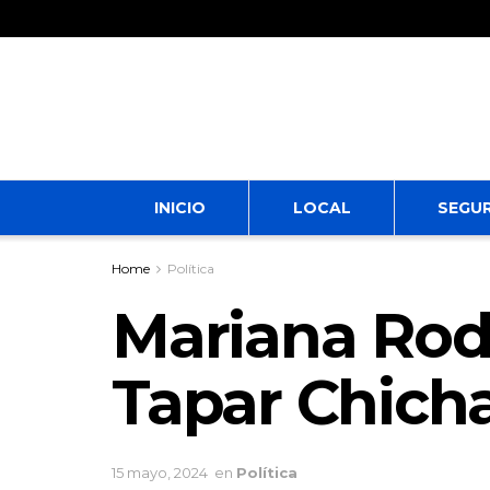
INICIO
LOCAL
SEGU
Home
Política
Mariana Rodr
Tapar Chich
15 mayo, 2024
en
Política