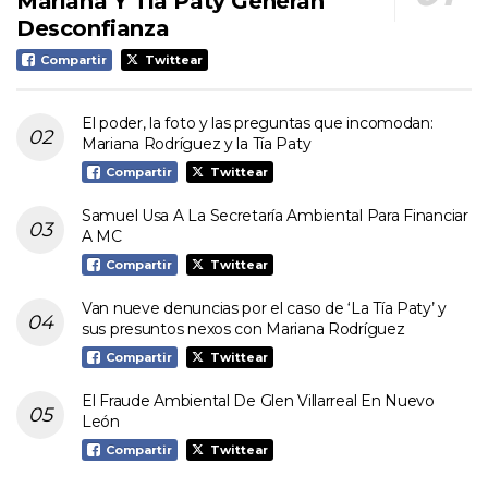
Mariana Y Tía Paty Generan
Desconfianza
Compartir
Twittear
El poder, la foto y las preguntas que incomodan:
Mariana Rodríguez y la Tía Paty
Compartir
Twittear
Samuel Usa A La Secretaría Ambiental Para Financiar
A MC
Compartir
Twittear
Van nueve denuncias por el caso de ‘La Tía Paty’ y
sus presuntos nexos con Mariana Rodríguez
Compartir
Twittear
El Fraude Ambiental De Glen Villarreal En Nuevo
León
Compartir
Twittear