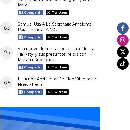
Paty
Compartir
Twittear
Samuel Usa A La Secretaría Ambiental
Para Financiar A MC
Compartir
Twittear
Van nueve denuncias por el caso de ‘La
Tía Paty’ y sus presuntos nexos con
Mariana Rodríguez
Compartir
Twittear
El Fraude Ambiental De Glen Villarreal En
Nuevo León
Compartir
Twittear