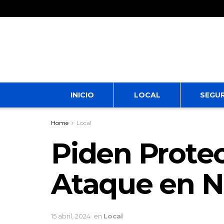
INICIO
LOCAL
SEGU
Home
Local
Piden Protec
Ataque en 
15 abril, 2024
en
Local