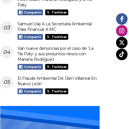
Paty
Compartir
Twittear
Samuel Usa A La Secretaría Ambiental
Para Financiar A MC
Compartir
Twittear
Van nueve denuncias por el caso de ‘La
Tía Paty’ y sus presuntos nexos con
Mariana Rodríguez
Compartir
Twittear
El Fraude Ambiental De Glen Villarreal En
Nuevo León
Compartir
Twittear