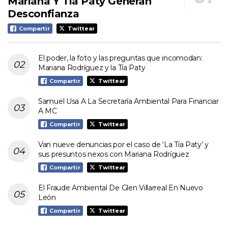
Mariana Y Tía Paty Generan
Desconfianza
Compartir
Twittear
El poder, la foto y las preguntas que incomodan:
Mariana Rodríguez y la Tía Paty
Compartir
Twittear
Samuel Usa A La Secretaría Ambiental Para Financiar
A MC
Compartir
Twittear
Van nueve denuncias por el caso de ‘La Tía Paty’ y
sus presuntos nexos con Mariana Rodríguez
Compartir
Twittear
El Fraude Ambiental De Glen Villarreal En Nuevo
León
Compartir
Twittear