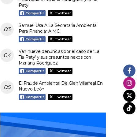
Paty
Compartir
Twittear
Samuel Usa A La Secretaría Ambiental
Para Financiar A MC
Compartir
Twittear
Van nueve denuncias por el caso de ‘La
Tía Paty’ y sus presuntos nexos con
Mariana Rodríguez
Compartir
Twittear
El Fraude Ambiental De Glen Villarreal En
Nuevo León
Compartir
Twittear