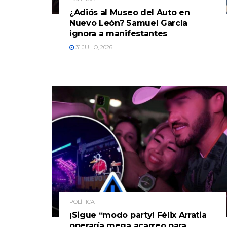
¿Adiós al Museo del Auto en
Nuevo León? Samuel García
ignora a manifestantes
31 JULIO, 2026
POLÍTICA
¡Sigue “modo party! Félix Arratia
operaría mega acarreo para