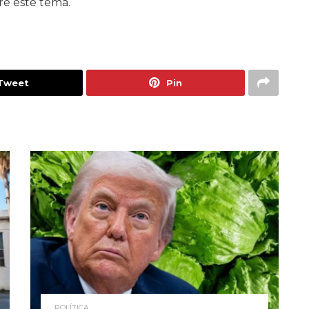
e este tema.
Tweet
Pin
POLÍTICA