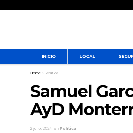
INICIO
LOCAL
SEGU
Home
Política
Samuel Garcí
AyD Monter
2 julio, 2024
en
Política