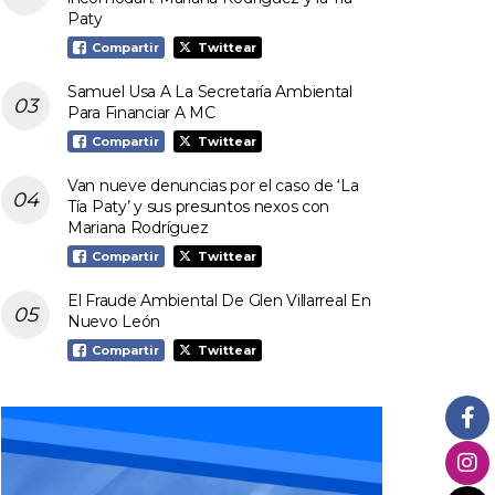
Paty
Compartir
Twittear
Samuel Usa A La Secretaría Ambiental
Para Financiar A MC
Compartir
Twittear
Van nueve denuncias por el caso de ‘La
Tía Paty’ y sus presuntos nexos con
Mariana Rodríguez
Compartir
Twittear
El Fraude Ambiental De Glen Villarreal En
Nuevo León
Compartir
Twittear