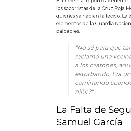
El crimen se reportó alrededor d
los socorristas de la Cruz Roja 
quienes ya habían fallecido. La
elementos de la Guardia Nacional
palpables.
“No sé para qué tant
reclamó una vecina
a los matones, aqu
estorbando. Era un 
caminando cuando l
niño?”
La Falta de Segu
Samuel García