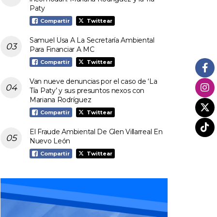
Paty
Compartir
Twittear
Samuel Usa A La Secretaría Ambiental
Para Financiar A MC
Compartir
Twittear
Van nueve denuncias por el caso de ‘La
Tía Paty’ y sus presuntos nexos con
Mariana Rodríguez
Compartir
Twittear
El Fraude Ambiental De Glen Villarreal En
Nuevo León
Compartir
Twittear