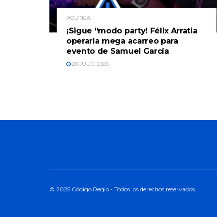
POLÍTICA
¡Sigue “modo party! Félix Arratia
operaría mega acarreo para
evento de Samuel García
20 JULIO, 2026
© 2025 Código Regio - Todos los derechos reservados.