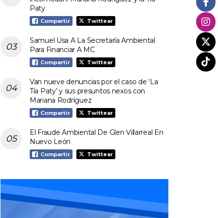
Paty
Compartir
Twittear
Samuel Usa A La Secretaría Ambiental
Para Financiar A MC
Compartir
Twittear
Van nueve denuncias por el caso de ‘La
Tía Paty’ y sus presuntos nexos con
Mariana Rodríguez
Compartir
Twittear
El Fraude Ambiental De Glen Villarreal En
Nuevo León
Compartir
Twittear