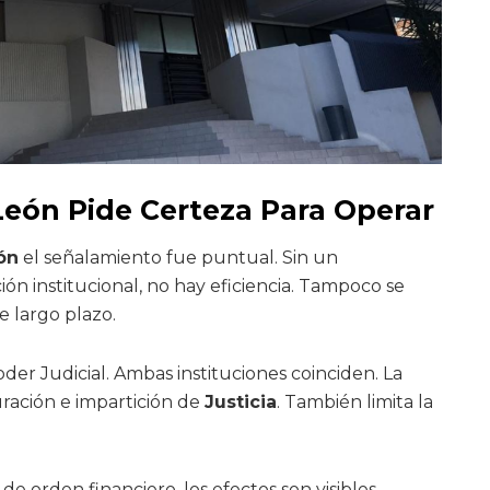
León Pide Certeza Para Operar
ón
el señalamiento fue puntual. Sin un
n institucional, no hay eficiencia. Tampoco se
 largo plazo.
oder Judicial. Ambas instituciones coinciden. La
uración e impartición de
Justicia
. También limita la
de orden financiero, los efectos son visibles.