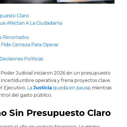
puesto Claro
ue Afectan A La Ciudadanía
es Recortados
 Pide Certeza Para Operar
Decisiones Políticas
 Poder Judicial iniciaron 2026 sin un presupuesto
 incertidumbre operativa y frena proyectos clave.
el Ejecutivo.
La
Justicia
queda en pausa
, mientras
trol del gasto público.
o Sin Presupuesto Claro
nzó el año sin certeza financiera. Lo mismo