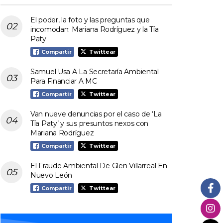
El poder, la foto y las preguntas que
incomodan: Mariana Rodríguez y la Tía
Paty
Compartir
Twittear
Samuel Usa A La Secretaría Ambiental
Para Financiar A MC
Compartir
Twittear
Van nueve denuncias por el caso de ‘La
Tía Paty’ y sus presuntos nexos con
Mariana Rodríguez
Compartir
Twittear
El Fraude Ambiental De Glen Villarreal En
Nuevo León
Compartir
Twittear