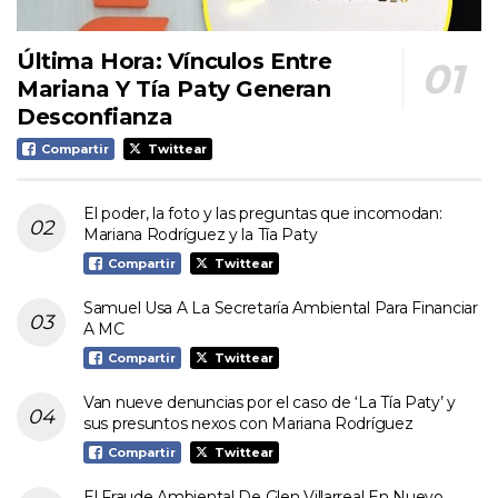
Última Hora: Vínculos Entre
Mariana Y Tía Paty Generan
Desconfianza
Compartir
Twittear
El poder, la foto y las preguntas que incomodan:
Mariana Rodríguez y la Tía Paty
Compartir
Twittear
Samuel Usa A La Secretaría Ambiental Para Financiar
A MC
Compartir
Twittear
Van nueve denuncias por el caso de ‘La Tía Paty’ y
sus presuntos nexos con Mariana Rodríguez
Compartir
Twittear
El Fraude Ambiental De Glen Villarreal En Nuevo