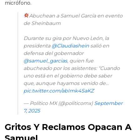
micrófono.
Abuchean a Samuel García en evento
de Sheinbaum
Durante su gira por Nuevo León, la
presidenta
@Claudiashein
salió en
defensa del gobernador
@samuel_garcias
, quien fue
abucheado por los asistentes: “Cuando
uno está en el gobierno debe saber
que, aunque hayamos venido de…
pic.twitter.com/abImk4SaKZ
— Político MX (@politicomx)
September
7, 2025
Gritos Y Reclamos Opacan A
Samuel