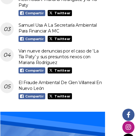
Paty
Compartir
Twittear
Samuel Usa A La Secretaría Ambiental
Para Financiar A MC
Compartir
Twittear
Van nueve denuncias por el caso de ‘La
Tía Paty’ y sus presuntos nexos con
Mariana Rodríguez
Compartir
Twittear
El Fraude Ambiental De Glen Villarreal En
Nuevo León
Compartir
Twittear