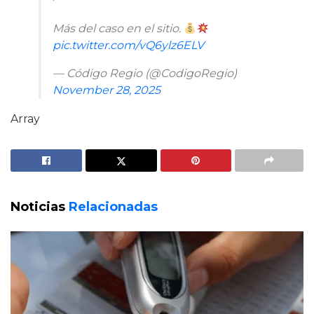
Más del caso en el sitio.
pic.twitter.com/vQ6ylz6ELV
— Código Regio (@CodigoRegio)
November 28, 2025
Array
Noticias
Relacionadas