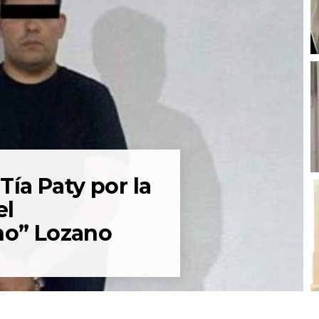
Tía Paty por la
el
ho” Lozano