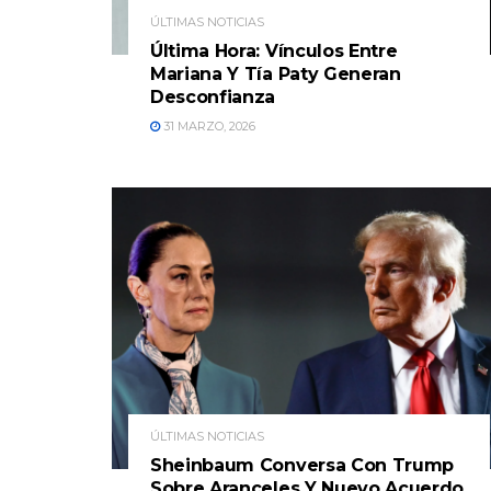
ÚLTIMAS NOTICIAS
Última Hora: Vínculos Entre
Mariana Y Tía Paty Generan
Desconfianza
31 MARZO, 2026
ÚLTIMAS NOTICIAS
Sheinbaum Conversa Con Trump
Sobre Aranceles Y Nuevo Acuerdo